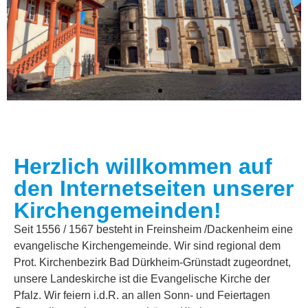
Herzlich willkommen auf
Losung vom 06.08.2026
den Internetseiten unserer
Kirchengemeinden!
Du machst fröhlich, was da lebet im Osten wie im Westen.
Psalm 65,9
Seit 1556 / 1567 besteht in Freinsheim /Dackenheim eine
evangelische Kirchengemeinde. Wir sind regional dem
Prot. Kirchenbezirk Bad Dürkheim-Grünstadt zugeordnet,
Der Kerkermeister freute sich mit seinem ganzen Hause, dass
er zum Glauben an Gott gekommen war.
unsere Landeskirche ist die Evangelische Kirche der
Apostelgeschichte 16,34
Pfalz. Wir feiern i.d.R. an allen Sonn- und Feiertagen