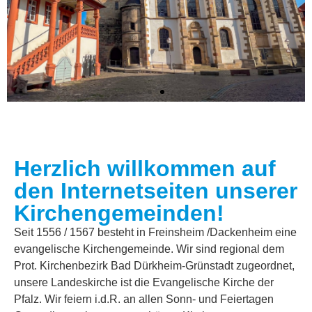
Herzlich willkommen auf
Losung vom 06.08.2026
den Internetseiten unserer
Kirchengemeinden!
Du machst fröhlich, was da lebet im Osten wie im Westen.
Psalm 65,9
Seit 1556 / 1567 besteht in Freinsheim /Dackenheim eine
evangelische Kirchengemeinde. Wir sind regional dem
Prot. Kirchenbezirk Bad Dürkheim-Grünstadt zugeordnet,
Der Kerkermeister freute sich mit seinem ganzen Hause, dass
er zum Glauben an Gott gekommen war.
unsere Landeskirche ist die Evangelische Kirche der
Apostelgeschichte 16,34
Pfalz. Wir feiern i.d.R. an allen Sonn- und Feiertagen