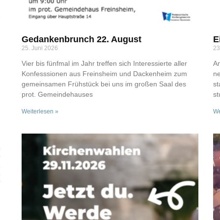
Gedankenbrunch 22. August
E
25. Juni 2026
23
Vier bis fünfmal im Jahr treffen sich Interessierte aller
Am
Konfesssionen aus Freinsheim und Dackenheim zum
ne
gemeinsamen Frühstück bei uns im großen Saal des
st
prot. Gemeindehauses
st
Weiterlesen »
We