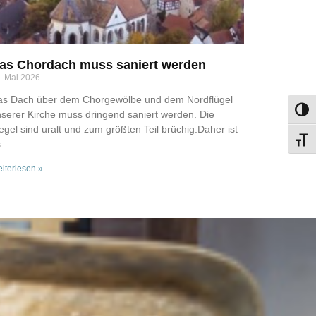
as Chordach muss saniert werden
. Mai 2026
as Dach über dem Chorgewölbe und dem Nordflügel
Umsch
serer Kirche muss dringend saniert werden. Die
egel sind uralt und zum größten Teil brüchig.Daher ist
Schri
s
iterlesen »