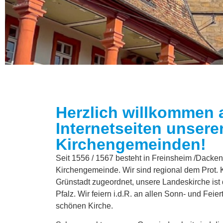
Herzlich willkommen 
Internetseiten unsere
Jauchze, du Tochter Zion! Frohlocke, Israe
Kirchengemeinden!
Seit 1556 / 1567 besteht in Freinsheim /Dacke
Kirchengemeinde. Wir sind regional dem Prot.
Grünstadt zugeordnet, unsere Landeskirche ist
Pfalz. Wir feiern i.d.R. an allen Sonn- und Feie
Christus ist gekommen und hat i
schönen Kirche.