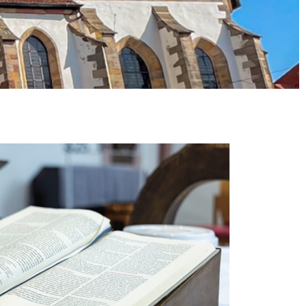
r Jerusalem! Denn der HERR hat deine Strafe
d Frieden denen, die nahe waren.