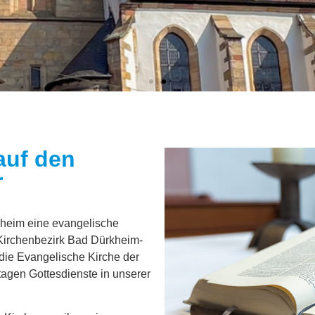
Losung vom 07.08.2026
auf den
r
l! Freue dich und sei fröhlich von ganzem Herzen, du Tochte
weggenommen.
Zefanja 3,14-15
nheim eine evangelische
 Kirchenbezirk Bad Dürkheim-
 die Evangelische Kirche der
rtagen Gottesdienste in unserer
m Evangelium Frieden verkündigt euch, die ihr fern wart, un
Epheser 2,17