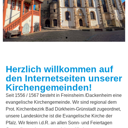
Herzlich willkommen auf
den Internetseiten unserer
Kirchengemeinden!
Losung vom 07.08.2026
Seit 1556 / 1567 besteht in Freinsheim /Dackenheim eine
evangelische Kirchengemeinde. Wir sind regional dem
Prot. Kirchenbezirk Bad Dürkheim-Grünstadt zugeordnet,
Jauchze, du Tochter Zion! Frohlocke, Israel! Freue dich und sei
fröhlich von ganzem Herzen, du Tochter Jerusalem! Denn der
unsere Landeskirche ist die Evangelische Kirche der
HERR hat deine Strafe weggenommen.
Pfalz. Wir feiern i.d.R. an allen Sonn- und Feiertagen
Zefanja 3,14-15