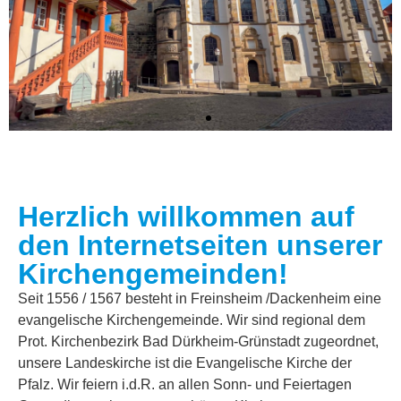
Herzlich willkommen auf
Losung vom 06.08.2026
den Internetseiten unserer
Kirchengemeinden!
Du machst fröhlich, was da lebet im Osten wie im Westen.
Psalm 65,9
Seit 1556 / 1567 besteht in Freinsheim /Dackenheim eine
evangelische Kirchengemeinde. Wir sind regional dem
Prot. Kirchenbezirk Bad Dürkheim-Grünstadt zugeordnet,
Der Kerkermeister freute sich mit seinem ganzen Hause, dass
unsere Landeskirche ist die Evangelische Kirche der
er zum Glauben an Gott gekommen war.
Pfalz. Wir feiern i.d.R. an allen Sonn- und Feiertagen
Apostelgeschichte 16,34